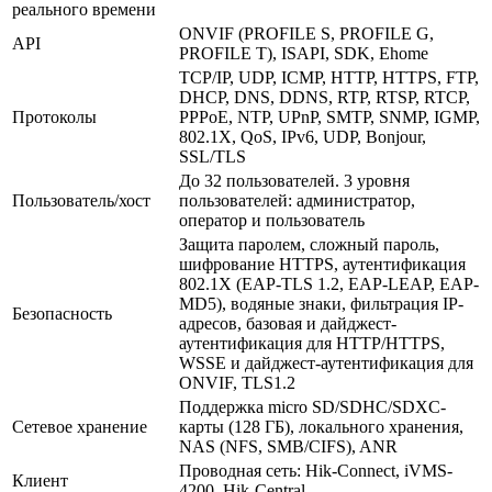
реального времени
ONVIF (PROFILE S, PROFILE G,
API
PROFILE T), ISAPI, SDK, Ehome
TCP/IP, UDP, ICMP, HTTP, HTTPS, FTP,
DHCP, DNS, DDNS, RTP, RTSP, RTCP,
Протоколы
PPPoE, NTP, UPnP, SMTP, SNMP, IGMP,
802.1X, QoS, IPv6, UDP, Bonjour,
SSL/TLS
До 32 пользователей. 3 уровня
Пользователь/хост
пользователей: администратор,
оператор и пользователь
Защита паролем, сложный пароль,
шифрование HTTPS, аутентификация
802.1X (EAP-TLS 1.2, EAP-LEAP, EAP-
MD5), водяные знаки, фильтрация IP-
Безопасность
адресов, базовая и дайджест-
аутентификация для HTTP/HTTPS,
WSSE и дайджест-аутентификация для
ONVIF, TLS1.2
Поддержка micro SD/SDHC/SDXC-
Сетевое хранение
карты (128 ГБ), локального хранения,
NAS (NFS, SMB/CIFS), ANR
Проводная сеть: Hik-Connect, iVMS-
Клиент
4200, Hik-Central