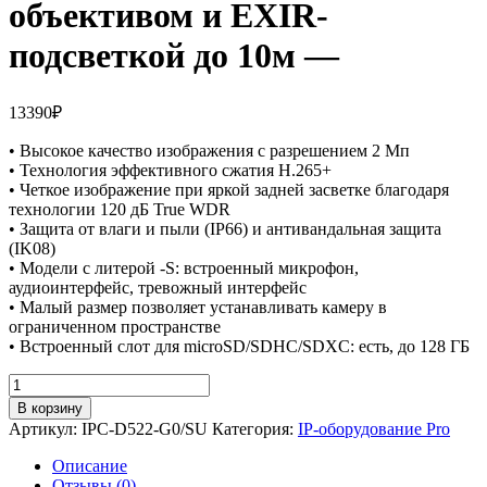
объективом и EXIR-
подсветкой до 10м —
13390
₽
• Высокое качество изображения с разрешением 2 Мп
• Технология эффективного сжатия H.265+
• Четкое изображение при яркой задней засветке благодаря
технологии 120 дБ True WDR
• Защита от влаги и пыли (IP66) и антивандальная защита
(IK08)
• Модели с литерой -S: встроенный микрофон,
аудиоинтерфейс, тревожный интерфейс
• Малый размер позволяет устанавливать камеру в
ограниченном пространстве
• Встроенный слот для microSD/SDHC/SDXC: есть, до 128 ГБ
Количество
товара
В корзину
2
Артикул:
IPC-D522-G0/SU
Категория:
IP-оборудование Pro
Мп
купольная
Описание
IP-
Отзывы (0)