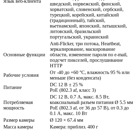
Язык веб-клиента
шведский, норвежский, финский,
хорватский, словенский, сербский,
турецкий, корейский, китайский
(традиционный), тайский,
вьетнамский, японский, латышский,
литовский, бразильский
португальский, украинский
Anti-Flicker, три потока, Heartbeat,
зеркалирование, маскирование
Основные функции
области, изменение пароля по e-mail,
подсчет пикселей, прослушивание
HTTP
От -40 до +60 °C, влажность 95 % или
Рабочие условия
меньше (без конденсата)
DС 12 В ± 25 %
Питание
PoE (802.3 af, класс 3)
DC 12 В, 0.7 A, макс. 8.5 Вт,
Потребляемая
коаксиальный разъем питания Ø 5.5 мм
мощность
PoE (802.3 af, от 36 до 57 В), от 0.3 до
0.1 A, макс. 10 Вт
Размер камеры
Ø 120 × 67.4 мм
Масса камеры
Камера: приблиз. 400 г