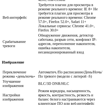
Требуется плагин для просмотра в
режиме реального времени: IE 8+ Не
требуется плагин для просмотра в
Веб-интерфейс
режиме реального времени: Chrome
57.0+, Firefox 52.0+, Safari 11+
Локальные сервисы: Chrome 41.0+,
Firefox 30.0+
Обнаружение движения, детектор
саботажа, разрыв сети, конфликт IP-
Срабатывание
адресов, переполнение накопителя,
тревоги
ошибка накопителя,
несанкционированный вход
Изображение
Переключение
Автоматич./По расписанию/День/Ночь/
режима «день/ночь»
По тревоге (модели с литерой -S)
Улучшение
BLC/3D DNR/HLC
изображения
Режим коридора, насыщенность,
Настройки
яркость, контрастность, резкость и
изображения
баланс белого настраиваются через
клиентское ПО или веб-интерфейс