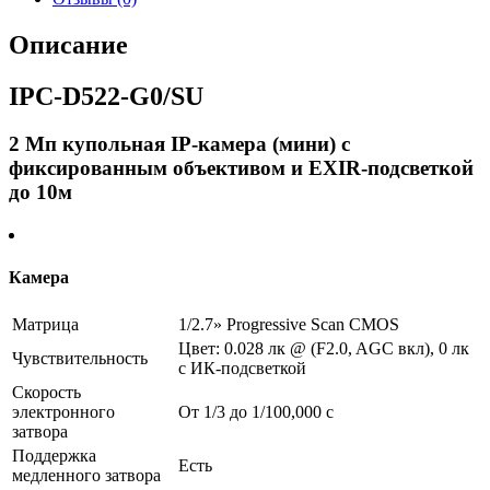
камера
(мини)
Описание
с
фиксированным
IPC-D522-G0/SU
объективом
и
EXIR-
2 Мп купольная IP-камера (мини) с
подсветкой
фиксированным объективом и EXIR-подсветкой
до
10м
до 10м
-
Камера
Матрица
1/2.7» Progressive Scan CMOS
Цвет: 0.028 лк @ (F2.0, AGC вкл), 0 лк
Чувствительность
с ИК-подсветкой
Скорость
электронного
От 1/3 до 1/100,000 с
затвора
Поддержка
Есть
медленного затвора