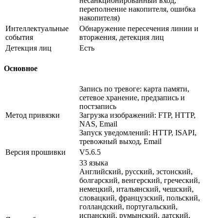
несанкционированный вход,
переполнение накопителя, ошибка
накопителя)
Интеллектуальные
Обнаружение пересечения линии и
события
вторжения, детекция лиц
Детекция лиц
Есть
Основное
Запись по тревоге: карта памяти,
сетевое хранение, предзапись и
постзапись
Метод привязки
Загрузка изображений: FTP, HTTP,
NAS, Email
Запуск уведомлений: HTTP, ISAPI,
тревожный выход, Email
Версия прошивки
V5.6.5
33 языка
Английский, русский, эстонский,
болгарский, венгерский, греческий,
немецкий, итальянский, чешский,
словацкий, французский, польский,
голландский, португальский,
испанский, румынский, датский,