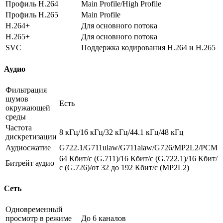
Профиль H.264
Main Profile/High Profile
Профиль H.265
Main Profile
H.264+
Для основного потока
H.265+
Для основного потока
SVC
Поддержка кодирования H.264 и H.265
Аудио
Фильтрация
шумов
Есть
окружающей
среды
Частота
8 кГц/16 кГц/32 кГц/44.1 кГц/48 кГц
дискретизации
Аудиосжатие
G722.1/G711ulaw/G711alaw/G726/MP2L2/PCM
64 Кбит/с (G.711)/16 Кбит/с (G.722.1)/16 Кбит/
Битрейт аудио
с (G.726)/от 32 до 192 Кбит/с (MP2L2)
Сеть
Одновременный
просмотр в режиме
До 6 каналов