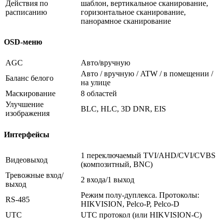
Действия по
шаблон, вертикальное сканирование,
расписанию
горизонтальное сканирование,
панорамное сканирование
OSD-меню
AGC
Авто/вручную
Авто / вручную / ATW / в помещении /
Баланс белого
на улице
Маскирование
8 областей
Улучшение
BLC, HLC, 3D DNR, EIS
изображения
Интерфейсы
1 переключаемый TVI/AHD/CVI/CVBS
Видеовыход
(композитный, BNC)
Тревожные вход/
2 входа/1 выход
выход
Режим полу-дуплекса. Протоколы:
RS-485
HIKVISION, Pelco-P, Pelco-D
UTC
UTC протокол (или HIKVISION-C)