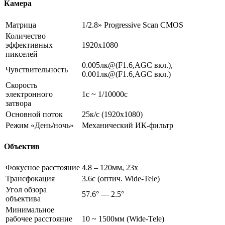
Камера
Матрица
1/2.8» Progressive Scan CMOS
Количество
эффективных
1920х1080
пикселей
0.005лк@(F1.6,AGC вкл.),
Чувствительность
0.001лк@(F1.6,AGC вкл.)
Скорость
электронного
1с ~ 1/10000с
затвора
Основной поток
25к/с (1920х1080)
Режим «День/ночь»
Механический ИК-фильтр
Объектив
Фокусное расстояние
4.8 – 120мм, 23x
Трансфокация
3.6с (оптич. Wide-Tele)
Угол обзора
57.6° — 2.5°
объектива
Минимальное
рабочее расстояние
10 ~ 1500мм (Wide-Tele)