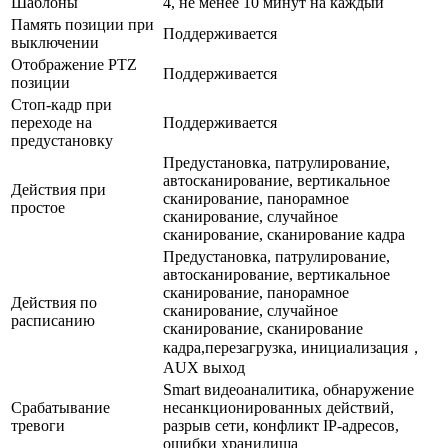
Шаблоны
4, не менее 10 минут на каждый
Память позиции при
Поддерживается
выключении
Отображение PTZ
Поддерживается
позиции
Стоп-кадр при
переходе на
Поддерживается
предустановку
Предустановка, патрулирование,
автосканирование, вертикальное
Действия при
сканирование, панорамное
простое
сканирование, случайное
сканирование, сканирование кадра
Предустановка, патрулирование,
автосканирование, вертикальное
сканирование, панорамное
Действия по
сканирование, случайное
расписанию
сканирование, сканирование
кадра,перезагрузка, инициализация，
AUX выход
Smart видеоаналитика, обнаружение
Срабатывание
несанкционированных действий,
тревоги
разрыв сети, конфликт IP-адресов,
ошибки хранилища