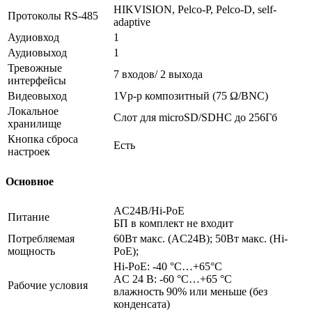
HIKVISION, Pelco-P, Pelco-D, self-
Протоколы RS-485
adaptive
Аудиовход
1
Аудиовыход
1
Тревожные
7 входов/ 2 выхода
интерфейсы
Видеовыход
1Vp-p композитный (75 Ω/BNC)
Локальное
Слот для microSD/SDHC до 256Гб
хранилище
Кнопка сброса
Есть
настроек
Основное
AC24В/Hi-PoE
Питание
БП в комплект не входит
Потребляемая
60Вт макс. (AC24B); 50Вт макс. (Hi-
мощность
PoE);
Hi-PoE: -40 °C…+65°C
AC 24 В: -60 °C…+65 °C
Рабочие условия
влажность 90% или меньше (без
конденсата)