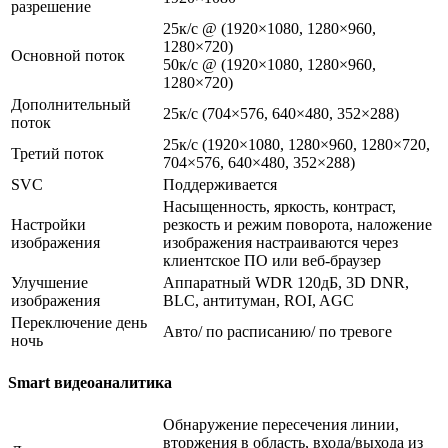
разрешение
25к/с @ (1920×1080, 1280×960,
1280×720)
Основной поток
50к/с @ (1920×1080, 1280×960,
1280×720)
Дополнительный
25к/с (704×576, 640×480, 352×288)
поток
25к/с (1920×1080, 1280×960, 1280×720,
Третий поток
704×576, 640×480, 352×288)
SVC
Поддерживается
Насыщенность, яркость, контраст,
Настройки
резкость и режим поворота, наложение
изображения
изображения настраиваются через
клиентское ПО или веб-браузер
Улучшение
Аппаратный WDR 120дБ, 3D DNR,
изображения
BLC, антитуман, ROI, AGC
Переключение день
Авто/ по расписанию/ по тревоге
ночь
Smart видеоаналитика
Обнаружение пересечения линии,
вторжения в область, входа/выхода из