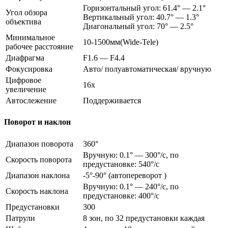
Горизонтальный угол: 61.4° — 2.1°
Угол обзора
Вертикальный угол: 40.7° — 1.3°
объектива
Диагональный угол: 70° — 2.5°
Минимальное
10-1500мм(Wide-Tele)
рабочее расстояние
Диафрагма
F1.6 — F4.4
Фокусировка
Авто/ полуавтоматическая/ вручную
Цифровое
16x
увеличение
Автослежение
Поддерживается
Поворот и наклон
Диапазон поворота
360°
Вручную: 0.1° — 300°/с, по
Скорость поворота
предустановке: 540°/с
Диапазон наклона
-5°-90° (автопереворот )
Вручную: 0.1° — 240°/с, по
Скорость наклона
предустановке: 400°/с
Предустановки
300
Патрули
8 зон, по 32 предустановки каждая