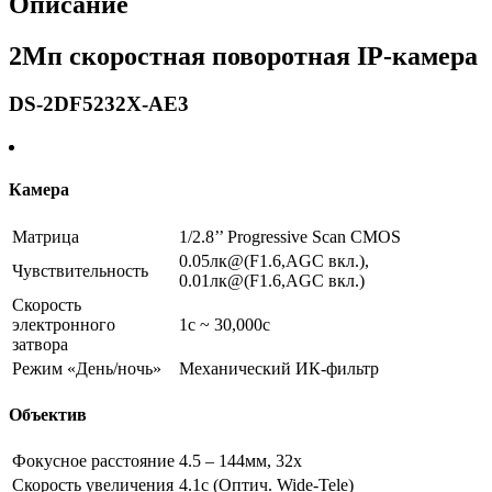
Описание
2DF5232X-
AE3
2Мп скоростная поворотная IP-камера
DS-2DF5232X-AE3
Камера
Матрица
1/2.8’’ Progressive Scan CMOS
0.05лк@(F1.6,AGC вкл.),
Чувствительность
0.01лк@(F1.6,AGC вкл.)
Скорость
электронного
1с ~ 30,000с
затвора
Режим «День/ночь»
Механический ИК-фильтр
Объектив
Фокусное расстояние
4.5 – 144мм, 32x
Скорость увеличения
4.1с (Оптич. Wide-Tele)