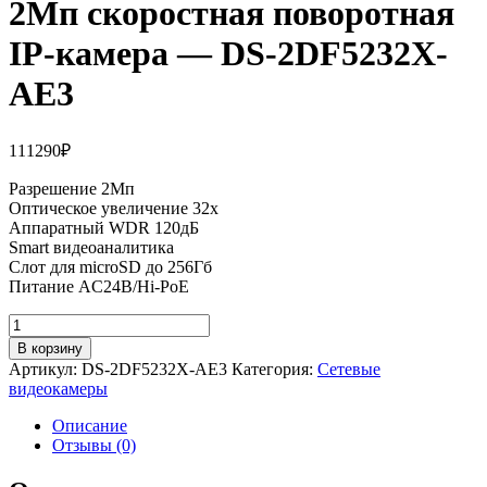
2Мп скоростная поворотная
IP-камера — DS-2DF5232X-
AE3
111290
₽
Разрешение 2Мп
Оптическое увеличение 32х
Аппаратный WDR 120дБ
Smart видеоаналитика
Слот для microSD до 256Гб
Питание AC24В/Hi-PoE
Количество
товара
В корзину
2Мп
Артикул:
DS-2DF5232X-AE3
Категория:
Сетевые
скоростная
видеокамеры
поворотная
IP-
Описание
камера
Отзывы (0)
-
DS-