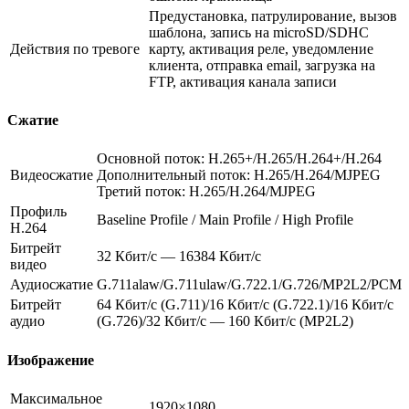
Предустановка, патрулирование, вызов
шаблона, запись на microSD/SDHC
Действия по тревоге
карту, активация реле, уведомление
клиента, отправка email, загрузка на
FTP, активация канала записи
Сжатие
Основной поток: H.265+/H.265/H.264+/H.264
Видеосжатие
Дополнительный поток: H.265/H.264/MJPEG
Третий поток: H.265/H.264/MJPEG
Профиль
Baseline Profile / Main Profile / High Profile
H.264
Битрейт
32 Кбит/с — 16384 Кбит/с
видео
Аудиосжатие
G.711alaw/G.711ulaw/G.722.1/G.726/MP2L2/PCM
Битрейт
64 Кбит/с (G.711)/16 Кбит/с (G.722.1)/16 Кбит/с
аудио
(G.726)/32 Кбит/с — 160 Кбит/с (MP2L2)
Изображение
Максимальное
1920×1080