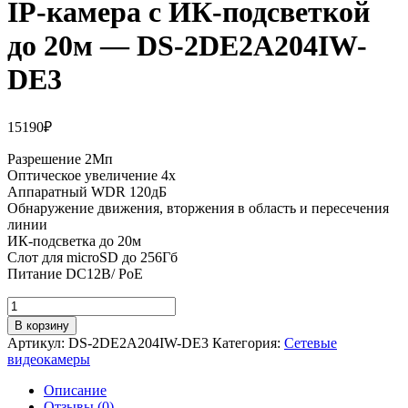
IP-камера с ИК-подсветкой
до 20м — DS-2DE2A204IW-
DE3
15190
₽
Разрешение 2Мп
Оптическое увеличение 4х
Аппаратный WDR 120дБ
Обнаружение движения, вторжения в область и пересечения
линии
ИК-подсветка до 20м
Слот для microSD до 256Гб
Питание DC12В/ PoE
Количество
товара
В корзину
2Мп
Артикул:
DS-2DE2A204IW-DE3
Категория:
Сетевые
скоростная
видеокамеры
поворотная
IP-
Описание
камера
Отзывы (0)