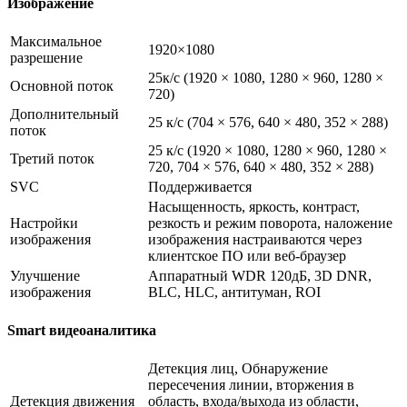
Изображение
Максимальное
1920×1080
разрешение
25к/с (1920 × 1080, 1280 × 960, 1280 ×
Основной поток
720)
Дополнительный
25 к/с (704 × 576, 640 × 480, 352 × 288)
поток
25 к/с (1920 × 1080, 1280 × 960, 1280 ×
Третий поток
720, 704 × 576, 640 × 480, 352 × 288)
SVC
Поддерживается
Насыщенность, яркость, контраст,
Настройки
резкость и режим поворота, наложение
изображения
изображения настраиваются через
клиентское ПО или веб-браузер
Улучшение
Аппаратный WDR 120дБ, 3D DNR,
изображения
BLC, HLC, антитуман, ROI
Smart видеоаналитика
Детекция лиц, Обнаружение
пересечения линии, вторжения в
Детекция движения
область, входа/выхода из области,