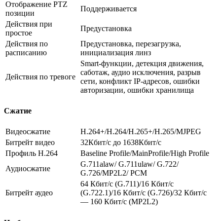
Отображение PTZ
Поддерживается
позиции
Действия при
Предустановка
простое
Действия по
Предустановка, перезагрузка,
расписанию
инициализация линз
Smart-функции, детекция движения,
саботаж, аудио исключения, разрыв
Действия по тревоге
сети, конфликт IP-адресов, ошибки
авторизации, ошибки хранилища
Сжатие
Видеосжатие
H.264+/H.264/H.265+/H.265/MJPEG
Битрейт видео
32Кбит/с до 1638Кбит/с
Профиль H.264
Baseline Profile/MainProfile/High Profile
G.711alaw/ G.711ulaw/ G.722/
Аудиосжатие
G.726/MP2L2/ PCM
64 Кбит/с (G.711)/16 Кбит/с
Битрейт аудео
(G.722.1)/16 Кбит/с (G.726)/32 Кбит/с
— 160 Кбит/с (MP2L2)