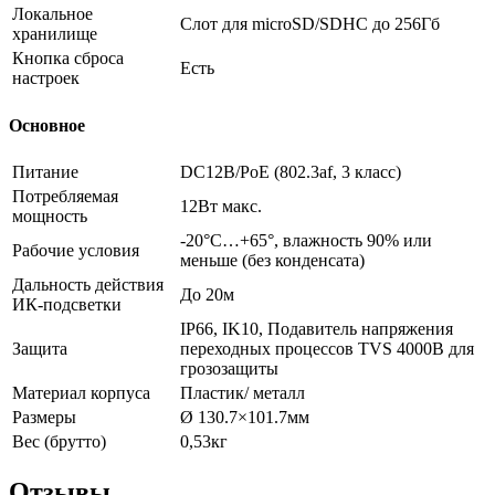
Локальное
Слот для microSD/SDHC до 256Гб
хранилище
Кнопка сброса
Есть
настроек
Основное
Питание
DC12В/PoE (802.3af, 3 класс)
Потребляемая
12Вт макс.
мощность
-20°C…+65°, влажность 90% или
Рабочие условия
меньше (без конденсата)
Дальность действия
До 20м
ИК-подсветки
IP66, IK10, Подавитель напряжения
Защита
переходных процессов TVS 4000В для
грозозащиты
Материал корпуса
Пластик/ металл
Размеры
Ø 130.7×101.7мм
Вес (брутто)
0,53кг
Отзывы