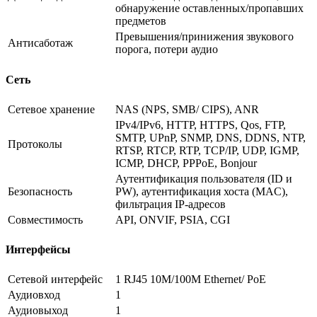
обнаружение оставленных/пропавших
предметов
Превышения/принижения звукового
Антисаботаж
порога, потери аудио
Сеть
Сетевое хранение
NAS (NPS, SMB/ CIPS), ANR
IPv4/IPv6, HTTP, HTTPS, Qos, FTP,
SMTP, UPnP, SNMP, DNS, DDNS, NTP,
Протоколы
RTSP, RTCP, RTP, TCP/IP, UDP, IGMP,
ICMP, DHCP, PPPoE, Bonjour
Аутентификация пользователя (ID и
Безопасность
PW), аутентификация хоста (MAC),
фильтрация IP-адресов
Совместимость
API, ONVIF, PSIA, CGI
Интерфейсы
Сетевой интерфейс
1 RJ45 10M/100M Ethernet/ PoE
Аудиовход
1
Аудиовыход
1