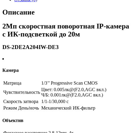
с
ИК-
Описание
подсветкой
до
2Мп скоростная поворотная IP-камера
20м
-
с ИК-подсветкой до 20м
DS-
2DE2A204IW-
DE3
DS-2DE2A204IW-DE3
Камера
Матрица
1/3’’ Progressive Scan CMOS
Цвет: 0.005лк@(F2.0,AGC вкл.)
Чувствительность
Ч/Б: 0.001лк@(F2.0,AGC вкл.)
Скорость затвора
1/1-1/30,000 с
Режим День/ночь
Механический ИК-фильтр
Объектив
Фокусное расстояние
2.8-12мм, 4х