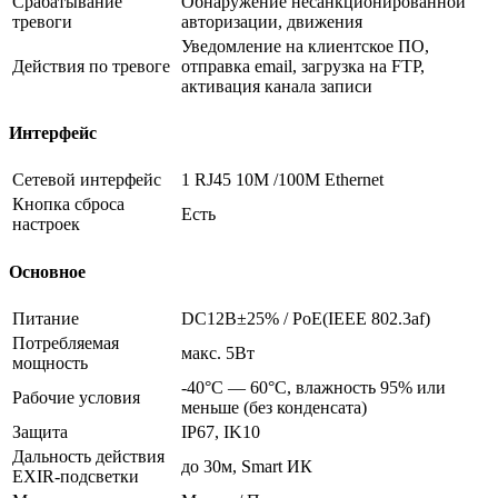
Срабатывание
Обнаружение несанкционированной
тревоги
авторизации, движения
Уведомление на клиентское ПО,
Действия по тревоге
отправка email, загрузка на FTP,
активация канала записи
Интерфейс
Сетевой интерфейс
1 RJ45 10M /100M Ethernet
Кнопка сброса
Есть
настроек
Основное
Питание
DC12В±25% / PoE(IEEE 802.3af)
Потребляемая
макс. 5Вт
мощность
-40°С — 60°С, влажность 95% или
Рабочие условия
меньше (без конденсата)
Защита
IP67, IK10
Дальность действия
до 30м, Smart ИК
EXIR-подсветки