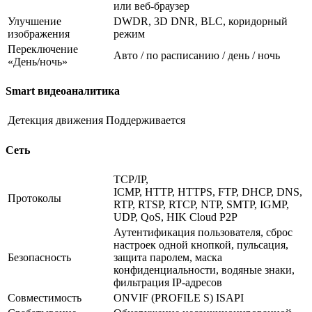
или веб-браузер
Улучшение
DWDR, 3D DNR, BLC, коридорный
изображения
режим
Переключение
Авто / по расписанию / день / ночь
«День/ночь»
Smart видеоаналитика
Детекция движения
Поддерживается
Сеть
TCP/IP,
ICMP, HTTP, HTTPS, FTP, DHCP, DNS,
Протоколы
RTP, RTSP, RTCP, NTP, SMTP, IGMP,
UDP, QoS, HIK Cloud P2P
Аутентификация пользователя, сброс
настроек одной кнопкой, пульсация,
Безопасность
защита паролем, маска
конфиденциальности, водяные знаки,
фильтрация IP-адресов
Совместимость
ONVIF (PROFILE S) ISAPI