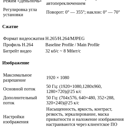
Режим «День/ночь»
автопереключением
Регулировка угла
Поворот: 0° — 355°; наклон: 0° — 70°
установки
Сжатие
Формат видеосжатия
H.265/H.264/MJPEG
Профиль H.264
Baseline Profile / Main Profile
Битрейт видео
32 кб/с ~ 8 Мбит/с
Изображение
Максимальное
1920 × 1080
разрешение
50 Гц: (1920×1080,1280х960,
Основной поток
1280×720)@25 к/с
Дополнительный
50 Гц: (704х576, 640×480, 352×288,
поток
320×240)@25 к/с
Насыщенность, яркость, контраст,
резкость, зеркалирование, маска
Настройки
приватности и наложение изображения
изображения
настраиваются через клиентское ПО