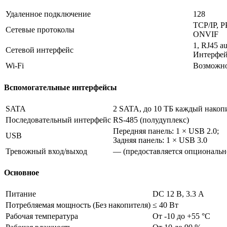
Удаленное подключение
128
TCP/IP, 
Сетевые протоколы
ONVIF
1, RJ45 a
Сетевой интерфейс
Интерфейс
Wi-Fi
Возможно
Вспомогательные интерфейсы
SATA
2 SATA, до 10 ТБ каждый накоп
Последовательный интерфейс
RS-485 (полудуплекс)
Передняя панель: 1 × USB 2.0;
USB
Задняя панель: 1 × USB 3.0
Тревожный вход/выход
— (предоставляется опциональн
Основное
Питание
DC 12 В, 3.3 A
Потребляемая мощность (Без накопителя)
≤ 40 Вт
Рабочая температура
От -10 до +55 °C