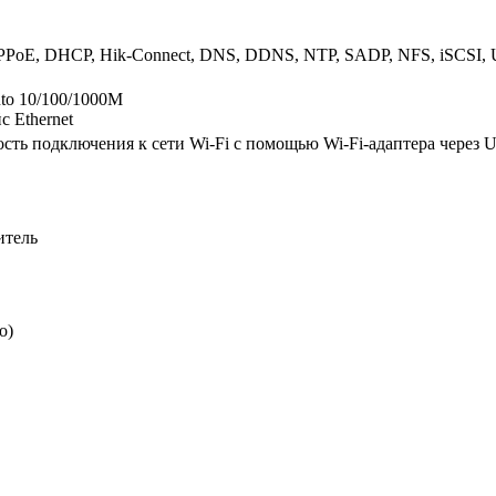
PPPoE, DHCP, Hik-Connect, DNS, DDNS, NTP, SADP, NFS, iSCSI
uto 10/100/1000M
 Ethernet
сть подключения к сети Wi-Fi с помощью Wi-Fi-адаптера через 
итель
о)