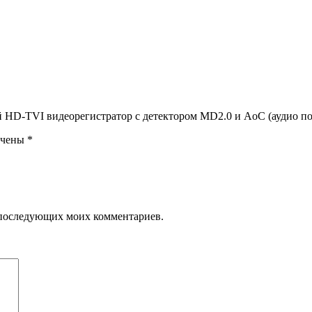
й HD-TVI видеорегистратор c детектором MD2.0 и AoC (аудио п
ечены
*
ля последующих моих комментариев.