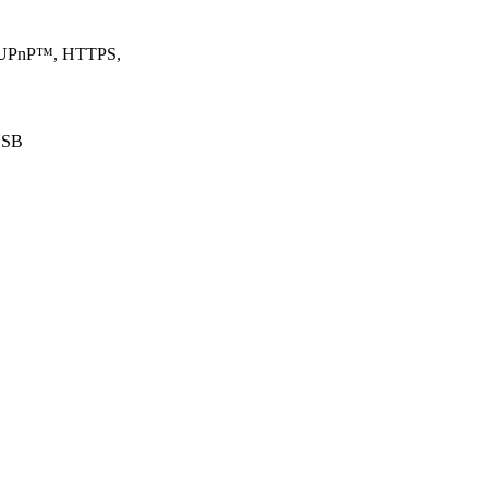
, UPnP™, HTTPS,
USB