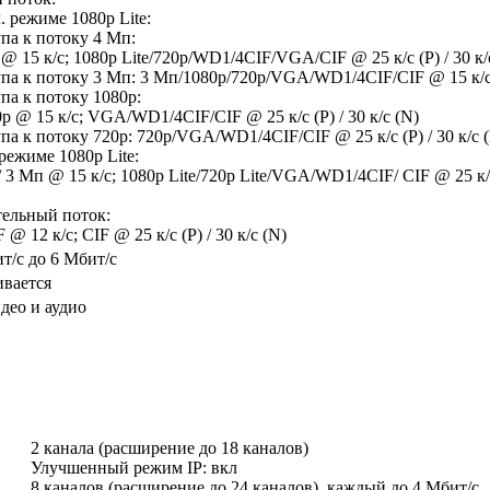
 режиме 1080p Lite:
па к потоку 4 Мп:
 @ 15 к/с; 1080p Lite/720p/WD1/4CIF/VGA/CIF @ 25 к/с (P) / 30 к/
упа к потоку 3 Мп: 3 Мп/1080p/720p/VGA/WD1/4CIF/CIF @ 15 к/
па к потоку 1080p:
p @ 15 к/с; VGA/WD1/4CIF/CIF @ 25 к/с (P) / 30 к/с (N)
па к потоку 720p: 720p/VGA/WD1/4CIF/CIF @ 25 к/с (P) / 30 к/с 
режиме 1080p Lite:
/ 3 Мп @ 15 к/с; 1080p Lite/720p Lite/VGA/WD1/4CIF/ CIF @ 25 к/с 
ельный поток:
@ 12 к/с; CIF @ 25 к/с (P) / 30 к/с (N)
т/с до 6 Мбит/с
вается
део и аудио
2 канала (расширение до 18 каналов)
Улучшенный режим IP: вкл
8 каналов (расширение до 24 каналов), каждый до 4 Мбит/с