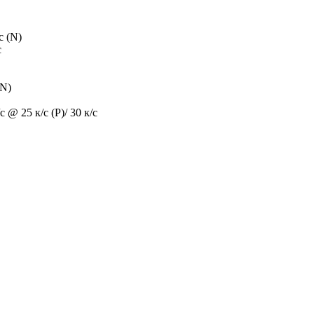
с (N)
с
(N)
@ 25 к/с (P)/ 30 к/с