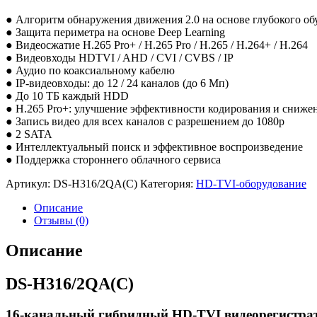
● Алгоритм обнаружения движения 2.0 на основе глубокого об
● Защита периметра на основе Deep Learning
● Видеосжатие H.265 Pro+ / H.265 Pro / H.265 / H.264+ / H.264
● Видеовходы HDTVI / AHD / CVI / CVBS / IP
● Аудио по коаксиальному кабелю
● IP-видеовходы: до 12 / 24 каналов (до 6 Мп)
● До 10 TБ каждый HDD
● H.265 Pro+: улучшение эффективности кодирования и снижен
● Запись видео для всех каналов с разрешением до 1080p
● 2 SATA
● Интеллектуальный поиск и эффективное воспроизведение
● Поддержка стороннего облачного сервиса
Артикул:
DS-H316/2QA(C)
Категория:
HD-TVI-оборудование
Описание
Отзывы (0)
Описание
DS-H316/2QA(C)
16-канальный гибридный HD-TVI видеорегистрато