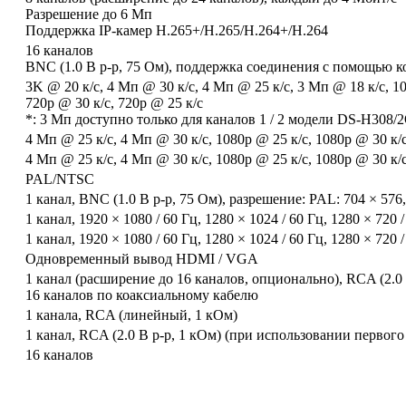
Разрешение до 6 Mп
Поддержка IP-камер H.265+/H.265/H.264+/H.264
16 каналов
BNC (1.0 В p-p, 75 Ом), поддержка соединения с помощью к
3K @ 20 к/с, 4 Мп @ 30 к/с, 4 Мп @ 25 к/с, 3 Мп @ 18 к/с, 10
720p @ 30 к/с, 720p @ 25 к/с
*: 3 Мп доступно только для каналов 1 / 2 модели DS-H308/2
4 Мп @ 25 к/с, 4 Мп @ 30 к/с, 1080p @ 25 к/с, 1080p @ 30 к/с
4 Мп @ 25 к/с, 4 Мп @ 30 к/с, 1080p @ 25 к/с, 1080p @ 30 к/с
PAL/NTSC
1 канал, BNC (1.0 В p-p, 75 Ом), разрешение: PAL: 704 × 576
1 канал, 1920 × 1080 / 60 Гц, 1280 × 1024 / 60 Гц, 1280 × 720 /
1 канал, 1920 × 1080 / 60 Гц, 1280 × 1024 / 60 Гц, 1280 × 720 /
Одновременный вывод HDMI / VGA
1 канал (расширение до 16 каналов, опционально), RCA (2.0 
16 каналов по коаксиальному кабелю
1 канала, RCA (линейный, 1 кОм)
1 канал, RCA (2.0 В p-p, 1 кОм) (при использовании первого
16 каналов