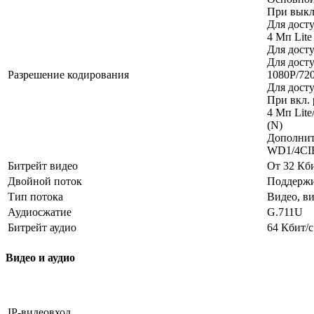
При выкл.
Для досту
4 Мп Lite
Для дост
Для досту
Разрешение кодирования
1080P/720
Для досту
При вкл. 
4 Мп Lite
(N)
Дополнит
WD1/4CIF 
Битрейт видео
От 32 Кби
Двойной поток
Поддержи
Тип потока
Видео, ви
Аудиосжатие
G.711U
Битрейт аудио
64 Кбит/с
Видео и аудио
IP-видеовход