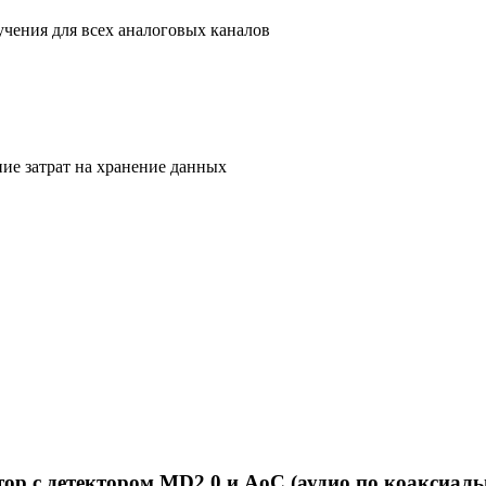
учения для всех аналоговых каналов
ие затрат на хранение данных
р c детектором MD2.0 и AoC (аудио по коаксиал