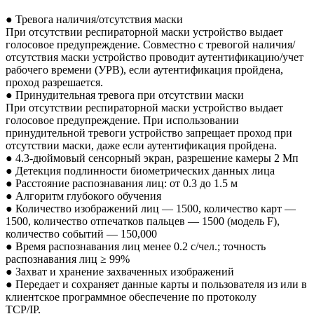
● Тревога наличия/отсутствия маски
При отсутствии респираторной маски устройство выдает
голосовое предупреждение. Совместно с тревогой наличия/
отсутствия маски устройство проводит аутентификацию/учет
рабочего времени (УРВ), если аутентификация пройдена,
проход разрешается.
● Принудительная тревога при отсутствии маски
При отсутствии респираторной маски устройство выдает
голосовое предупреждение. При использовании
принудительной тревоги устройство запрещает проход при
отсутствии маски, даже если аутентификация пройдена.
● 4.3-дюймовый сенсорный экран, разрешение камеры 2 Мп
● Детекция подлинности биометрических данных лица
● Расстояние распознавания лиц: от 0.3 до 1.5 м
● Алгоритм глубокого обучения
● Количество изображений лиц — 1500, количество карт —
1500, количество отпечатков пальцев — 1500 (модель F),
количество событий — 150,000
● Время распознавания лиц менее 0.2 c/чел.; точность
распознавания лиц ≥ 99%
● Захват и хранение захваченных изображений
● Передает и сохраняет данные карты и пользователя из или в
клиентское программное обеспечение по протоколу
TCP/IP.