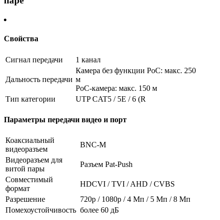
паре
Свойства
Сигнал передачи
1 канал
Камера без функции PoC: макс. 250
Дальность передачи
м
PoC-камера: макс. 150 м
Тип категории
UTP CAT5 / 5E / 6 (R
Параметры передачи видео и порт
Коаксиальный
BNC-M
видеоразъем
Видеоразъем для
Разъем Pat-Push
витой пары
Совместимый
HDCVI / TVI / AHD / CVBS
формат
Разрешение
720р / 1080р / 4 Мп / 5 Мп / 8 Мп
Помехоустойчивость
более 60 дБ