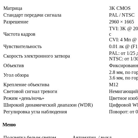
Матрица
3K CMOS
Стандарт передачи сигнала
PAL / NTSC
Разрешение
2960 × 1665
TVI: 3K @ 20 
Частота кадров
с
CVI: 4 Мп @ 
Чувствительность
0.01 лк @ (F1
PAL: от 1/25 д
Скорость электронного затвора
NTSC: от 1/30
Объектив
Фиксированны
2.8 мм, по го
Угол обзора
3.6 мм, по го
Крепление объектива
M12
Световой сигнал тревоги
Немигающий с
Режим «день/ночь»
Цветное изоб
Широкий динамический диапазон (WDR)
Цифровой 
Регулировка угла наблюдения
Поворот: от 0
Меню
Подсветка белым светом
Автоматич. / выкл.