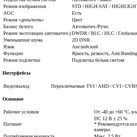
Режим изображения
STD / HIGH-SAT / HIGHLIGH
AGC
Есть
Режим «день/ночь»
Цвет
Баланс белого
Автоматич./Ручн.
Режим экспозиции (автоматич.)
DWDR / BLC / HLC / Глобальн
Уменьшение шума
2D DNR
Язык
Английский
Функции
Яркость, резкость, Anti-Bandin
Режим подсветки
Подсветка белым светом
Интерфейсы
Видеовыход
Переключаемые TVI / AHD / CVI / CVB
Основное
Рабочие условия
От -40 до +60 °C, в
DC 12 В ± 25 %
Питание
* Рекомендуется ис
камеры.
Потребляемая мощность
Макс. 2.5 Вт