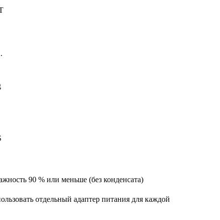
T
.
g
S
лажность 90 % или меньше (без конденсата)
пользовать отдельный адаптер питания для каждой