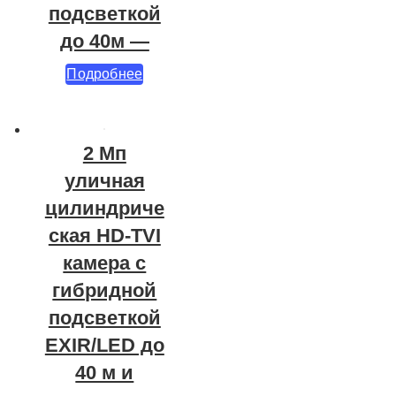
подсветкой
до 40м —
Подробнее
2 Мп
уличная
цилиндриче
ская HD-TVI
камера с
гибридной
подсветкой
EXIR/LED до
40 м и