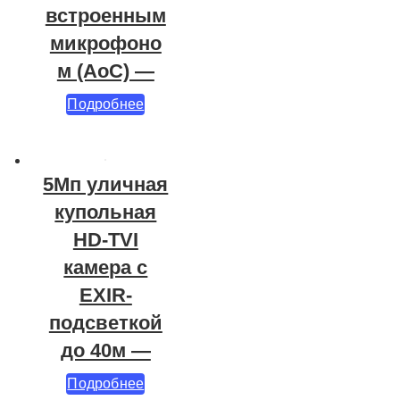
встроенным
микрофоно
м (AoC) —
Подробнее
5Мп уличная
купольная
HD-TVI
камера с
EXIR-
подсветкой
до 40м —
Подробнее