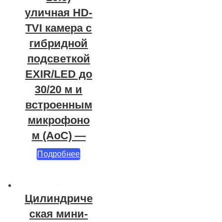
уличная HD-
TVI камера с
гибридной
подсветкой
EXIR/LED до
30/20 м и
встроенным
микрофоно
м (AoC) —
Подробнее
Цилиндриче
ская мини-