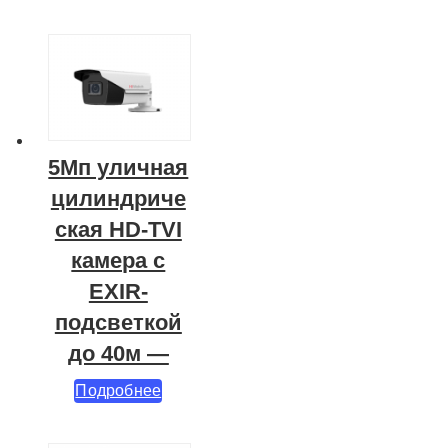
5Мп уличная
цилиндриче
ская HD-TVI
камера с
EXIR-
подсветкой
до 40м —
Подробнее