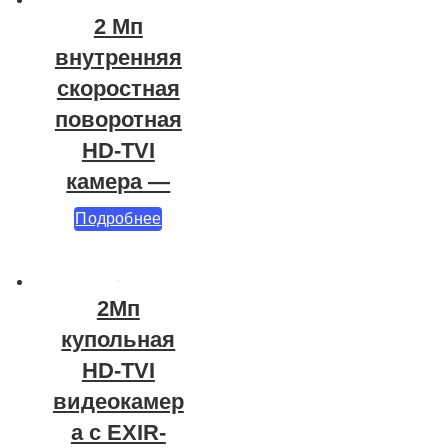
2 Мп
внутренняя
скоростная
поворотная
HD-TVI
камера —
Подробнее
2Мп
купольная
HD-TVI
видеокамер
а с EXIR-