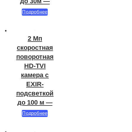
до 30м —
Подробнее
2 Мп
скоростная
поворотная
HD-TVI
камера с
EXIR-
подсветкой
до 100 м —
Подробнее