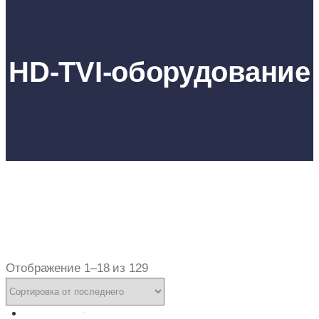
HD-TVI-оборудование
Отображение 1–18 из 129